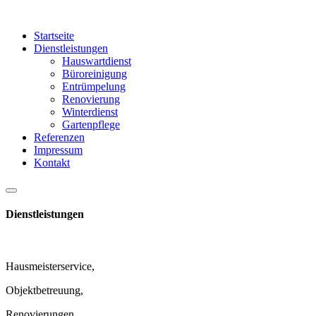
Startseite
Dienstleistungen
Hauswartdienst
Büroreinigung
Entrümpelung
Renovierung
Winterdienst
Gartenpflege
Referenzen
Impressum
Kontakt
Dienstleistungen
Hausmeisterservice,
Objektbetreuung,
Renovierungen,