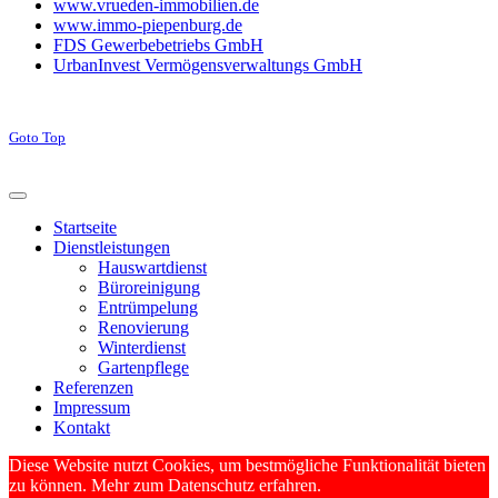
www.vrueden-immobilien.de
www.immo-piepenburg.de
FDS Gewerbebetriebs GmbH
UrbanInvest Vermögensverwaltungs GmbH
Goto Top
Startseite
Dienstleistungen
Hauswartdienst
Büroreinigung
Entrümpelung
Renovierung
Winterdienst
Gartenpflege
Referenzen
Impressum
Kontakt
Diese Website nutzt Cookies, um bestmögliche Funktionalität bieten
zu können. Mehr zum Datenschutz erfahren.