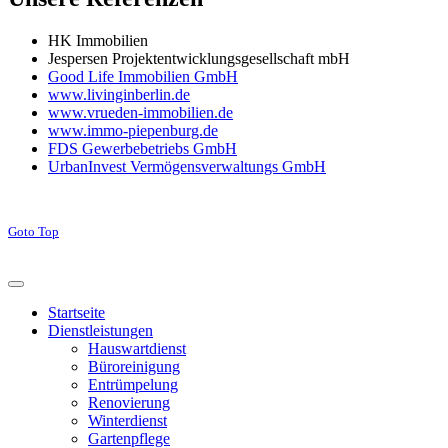
HK Immobilien
Jespersen Projektentwicklungsgesellschaft mbH
Good Life Immobilien GmbH
www.livinginberlin.de
www.vrueden-immobilien.de
www.immo-piepenburg.de
FDS Gewerbebetriebs GmbH
UrbanInvest Vermögensverwaltungs GmbH
Goto Top
Startseite
Dienstleistungen
Hauswartdienst
Büroreinigung
Entrümpelung
Renovierung
Winterdienst
Gartenpflege