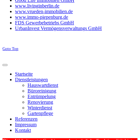
Good Life Immobilien GmbH
www.livinginberlin.de
www.vrueden-immobilien.de
www.immo-piepenburg.de
FDS Gewerbebetriebs GmbH
UrbanInvest Vermögensverwaltungs GmbH
Goto Top
Startseite
Dienstleistungen
Hauswartdienst
Büroreinigung
Entrümpelung
Renovierung
Winterdienst
Gartenpflege
Referenzen
Impressum
Kontakt